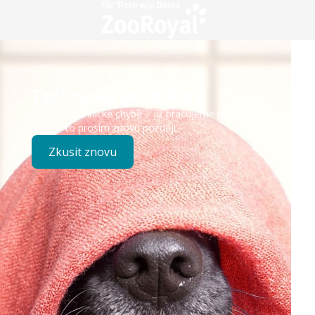
Technický problém
Došlo k technické chybě – již pracujeme na opravě.
Zkuste to prosím znovu později.
Zkusit znovu