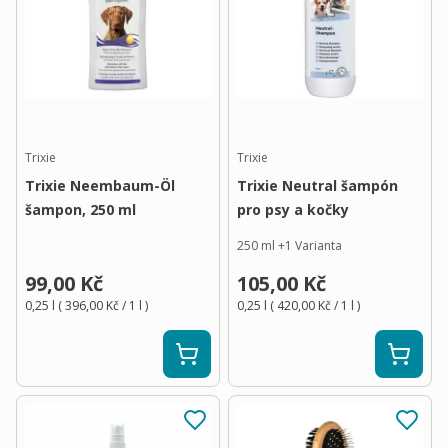
Trixie
Trixie
Trixie Neembaum-Öl
Trixie Neutral šampón
šampon, 250 ml
pro psy a kočky
250 ml
+
1
Varianta
99,00 Kč
105,00 Kč
0,25 l
(
396,00 Kč
/ 1
l
)
0,25 l
(
420,00 Kč
/ 1
l
)