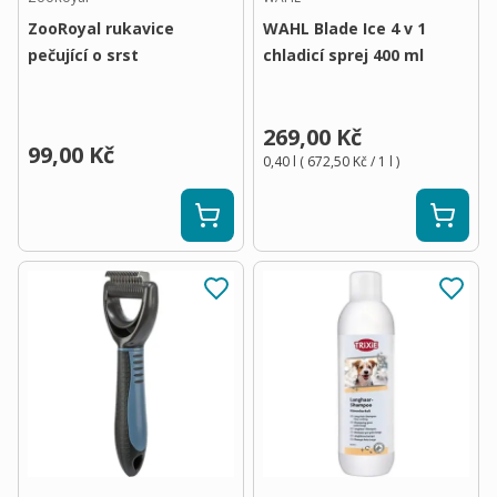
ZooRoyal rukavice
WAHL Blade Ice 4 v 1
pečující o srst
chladicí sprej 400 ml
269,00 Kč
99,00 Kč
0,40 l
(
672,50 Kč
/ 1
l
)