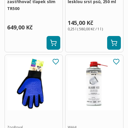
zastřihovač tlapek slim
lesklou srst psů, 250 ml
TR500
145,00 Kč
649,00 Kč
0,25 l
(
580,00 Kč
/ 1
l
)
ZooRoyal
WAHL