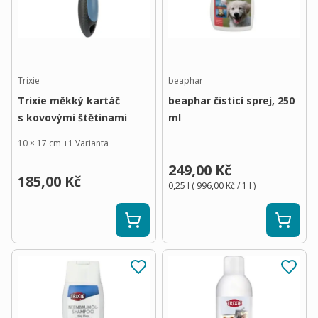
Trixie
beaphar
Trixie měkký kartáč
beaphar čisticí sprej, 250
s kovovými štětinami
ml
10 × 17 cm
+
1
Varianta
249,00 Kč
185,00 Kč
0,25 l
(
996,00 Kč
/ 1
l
)