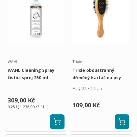
WAHL
Trixie
WAHL Cleaning Spray
Trixie oboustranný
čisticí sprej 250 ml
dřevěný kartáč na psy
Malý: 22 × 5,5 cm
309,00 Kč
109,00 Kč
0,25 l
(
1 236,00 Kč
/ 1
l
)