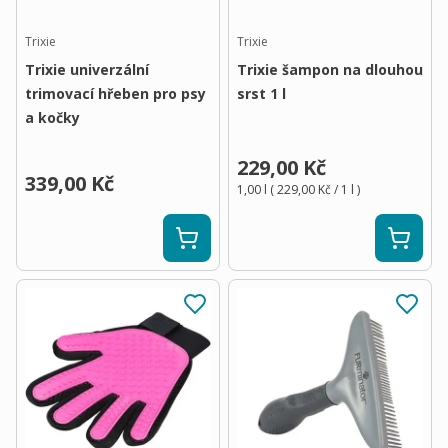
Trixie
Trixie
Trixie univerzální
Trixie šampon na dlouhou
trimovací hřeben pro psy
srst 1 l
a kočky
229,00 Kč
339,00 Kč
1,00 l
(
229,00 Kč
/ 1
l
)