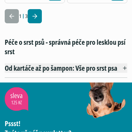
1
3
Péče o srst psů - správná péče pro lesklou psí
srst
Od kartáče až po šampon: Vše pro srst psa
sleva
125 Kč
Pssst!