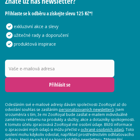
Znáte už náš newsletter?
Přihlaste se k odběru a získejte slevu 125 Kč*!
exkluzivní akce a slevy
užitečné rady a doporučení
produktová inspirace
Vaše e-mailová adresa
Přihlásit se
Odesláním své e-mailové adresy dávám společnosti ZooRoyal až do
odvolání souhlas se zasíláním
personalizovaných newsletterů
. Jsem
srozuměn/a s tím, že mi ZooRoyal bude zasílat e-mailem individuálně
zaměřenou reklamu na produkty a služby, akce a dotazníky spokojenosti.
K tomuto účelu zpracovává ZooRoyal mé osobní údaje. Bližší informace
o zpracování mých údajů si můžu přečíst v
ochraně osobních údajů
. Toto
svolení mohu kdykoliv odvolat, například prostřednictvím odhlašovacího
odkazu, který se nachází na konci každého newsletteru. *Minimální