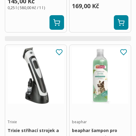
145,00 Kč
169,00 Kč
0,25 l
(
580,00 Kč
/ 1
l
)
Trixie
beaphar
Trixie stříhací strojek a
beaphar šampon pro