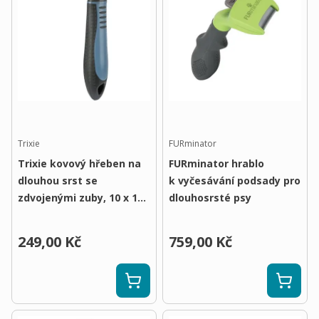
Trixie
FURminator
Trixie kovový hřeben na
FURminator hrablo
dlouhou srst se
k vyčesávání podsady pro
zdvojenými zuby, 10 x 15
dlouhosrsté psy
cm
249,00 Kč
759,00 Kč