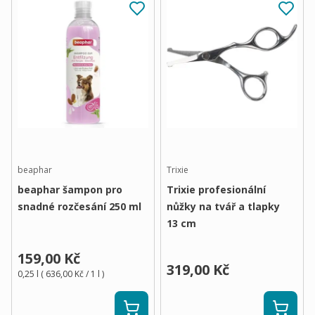
beaphar
Trixie
beaphar šampon pro
Trixie profesionální
snadné rozčesání 250 ml
nůžky na tvář a tlapky
13 cm
159,00 Kč
319,00 Kč
0,25 l
(
636,00 Kč
/ 1
l
)