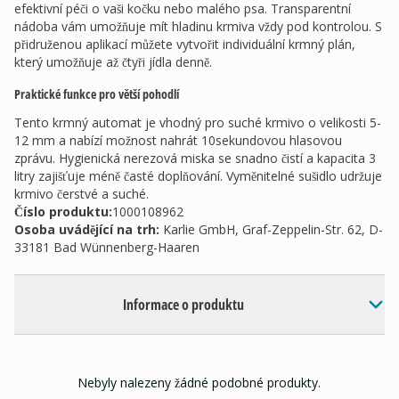
efektivní péči o vaši kočku nebo malého psa. Transparentní
nádoba vám umožňuje mít hladinu krmiva vždy pod kontrolou. S
přidruženou aplikací můžete vytvořit individuální krmný plán,
který umožňuje až čtyři jídla denně.
Praktické funkce pro větší pohodlí
Tento krmný automat je vhodný pro suché krmivo o velikosti 5-
12 mm a nabízí možnost nahrát 10sekundovou hlasovou
zprávu. Hygienická nerezová miska se snadno čistí a kapacita 3
litry zajišťuje méně časté doplňování. Vyměnitelné sušidlo udržuje
krmivo čerstvé a suché.
Číslo produktu:
1000108962
Osoba uvádějící na trh
:
Karlie GmbH, Graf-Zeppelin-Str. 62, D-
33181 Bad Wünnenberg-Haaren
Informace o produktu
Nebyly nalezeny žádné podobné produkty.