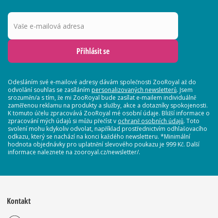
Vaše e-mailová adresa
Přihlásit se
Odesláním své e-mailové adresy dávám společnosti ZooRoyal až do
odvolání souhlas se zasíláním
personalizovaných newsletterů
. Jsem
srozuměn/a s tím, že mi ZooRoyal bude zasílat e-mailem individuálně
zaměřenou reklamu na produkty a služby, akce a dotazníky spokojenosti.
K tomuto účelu zpracovává ZooRoyal mé osobní údaje. Bližší informace o
zpracování mých údajů si můžu přečíst v
ochraně osobních údajů
. Toto
svolení mohu kdykoliv odvolat, například prostřednictvím odhlašovacího
odkazu, který se nachází na konci každého newsletteru. *Minimální
hodnota objednávky pro uplatnění slevového poukazu je 999 Kč. Další
informace naleznete na zooroyal.cz/newsletter/.
Kontakt