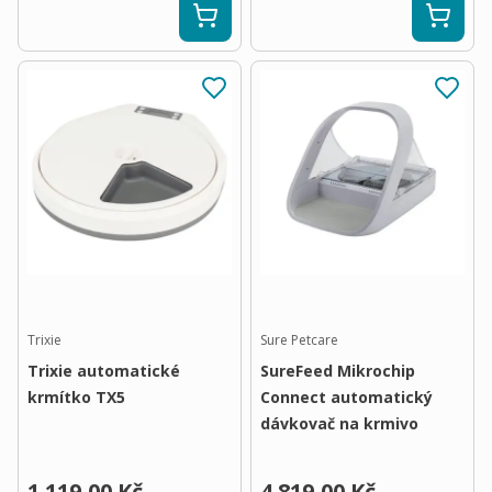
Trixie
Sure Petcare
Trixie automatické
SureFeed Mikrochip
krmítko TX5
Connect automatický
dávkovač na krmivo
1 119,00 Kč
4 819,00 Kč