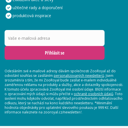
užitečné rady a doporučení
produktová inspirace
Vaše e-mailová adresa
Přihlásit se
Odesláním své e-mailové adresy dávám společnosti ZooRoyal až do
odvolání souhlas se zasíláním
personalizovaných newsletterů
. Jsem
srozuměn/a s tím, že mi ZooRoyal bude zasílat e-mailem individuálně
zaměřenou reklamu na produkty a služby, akce a dotazníky spokojenosti.
K tomuto účelu zpracovává ZooRoyal mé osobní údaje. Bližší informace
o zpracování mých údajů si můžu přečíst v
ochraně osobních údajů
. Toto
svolení mohu kdykoliv odvolat, například prostřednictvím odhlašovacího
odkazu, který se nachází na konci každého newsletteru. *Minimální
hodnota objednávky pro uplatnění slevového poukazu je 999 Kč. Další
informace naleznete na zooroyal.cz/newsletter/.