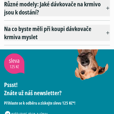
Různé modely: Jaké dávkovače na krmivo
jsou k dostání?
Na co byste měli při koupi dávkovače
krmiva myslet
sleva
125 Kč
Pssst!
Znáte už náš newsletter?
Přihlaste se k odběru a získejte slevu 125 Kč*!
exkluzivní akce a slevy