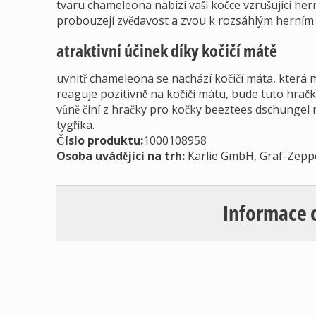
tvaru chameleona nabízí vaší kočce vzrušující he
probouzejí zvědavost a zvou k rozsáhlým herním
atraktivní účinek díky kočičí mátě
uvnitř chameleona se nachází kočičí máta, která 
reaguje pozitivně na kočičí mátu, bude tuto hrač
vůně činí z hračky pro kočky beeztees dschungel
tygříka.
Číslo produktu:
1000108958
Osoba uvádějící na trh
:
Karlie GmbH, Graf-Zepp
Informace 