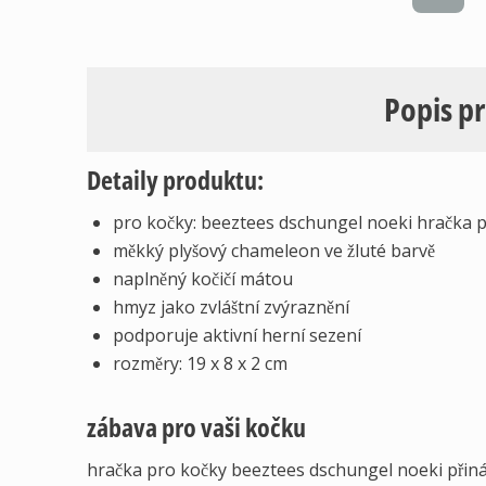
Popis p
Detaily produktu:
pro kočky: beeztees dschungel noeki hračka 
měkký plyšový chameleon ve žluté barvě
naplněný kočičí mátou
hmyz jako zvláštní zvýraznění
podporuje aktivní herní sezení
rozměry: 19 x 8 x 2 cm
zábava pro vaši kočku
hračka pro kočky beeztees dschungel noeki přiná