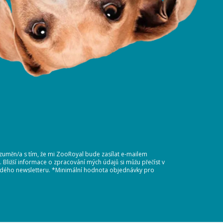
ozuměn/a s tím, že mi ZooRoyal bude zasílat e-mailem
Bližší informace o zpracování mých údajů si můžu přečíst v
každého newsletteru. *Minimální hodnota objednávky pro