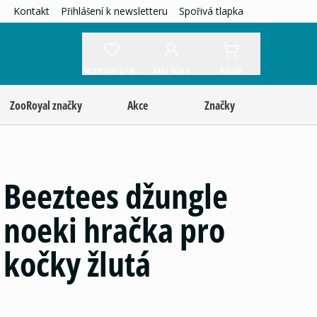
Kontakt
Přihlášení k newsletteru
Spořivá tlapka
Seznam přání
Můj účet
Košík
ZooRoyal značky
Akce
Značky
Beeztees džungle
noeki hračka pro
kočky žlutá