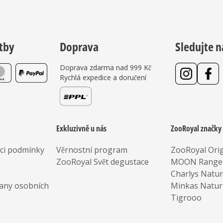
tby
Doprava
Sledujte n
Doprava zdarma nad 999 Kč
Rychlá expedice a doručení
Exkluzivně u nás
ZooRoyal značky
aci podmínky
Věrnostní program
ZooRoyal Orig
ZooRoyal Svět degustace
MOON Range
Charlys Natu
any osobních
Minkas Natur
Tigrooo