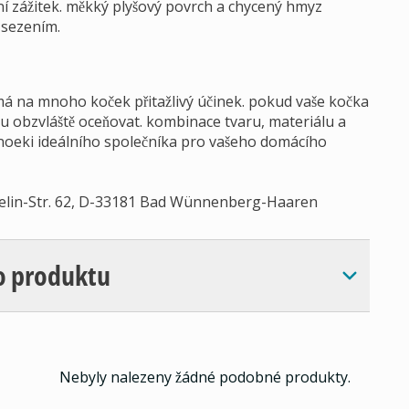
rní zážitek. měkký plyšový povrch a chycený hmyz
 sezením.
má na mnoho koček přitažlivý účinek. pokud vaše kočka
ku obzvláště oceňovat. kombinace tvaru, materiálu a
 noeki ideálního společníka pro vašeho domácího
elin-Str. 62, D-33181 Bad Wünnenberg-Haaren
o produktu
Nebyly nalezeny žádné podobné produkty.