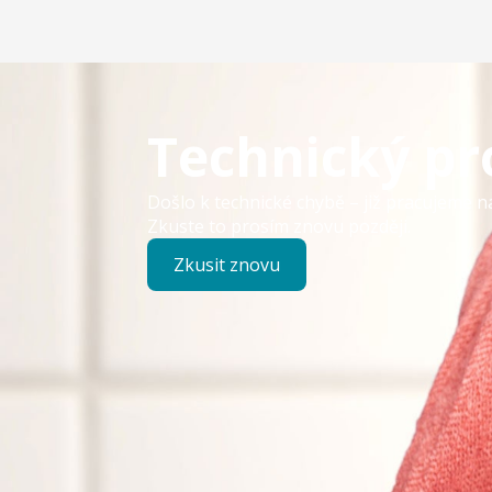
Technický p
Došlo k technické chybě – již pracujeme n
Zkuste to prosím znovu později.
Zkusit znovu