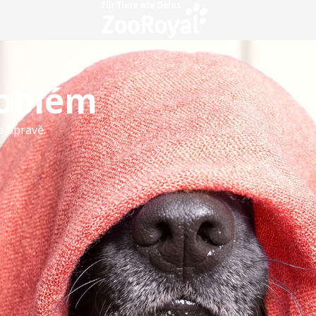
roblém
a opravě.