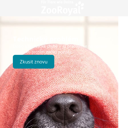
Technický problém
Došlo k technické chybě – již pracujeme na opravě.
Zkuste to prosím znovu později.
Zkusit znovu