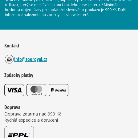
odkazu, který se nachází na konci každého newsletteru. *Minimální
hodnota objednávky pro uplatnění slevového poukazu je 999 Kč. Další
informace naleznete na zooroyal.cz/newsletter/.
Kontakt
info@zooroyal.cz
Způsoby platby
Doprava
Doprava zdarma nad 999 Kč
Rychlá expedice a doručení