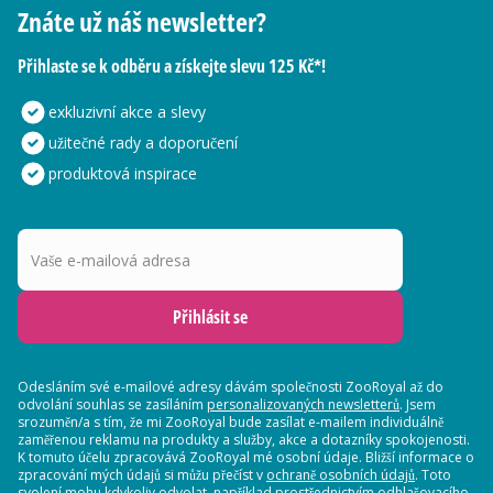
Znáte už náš newsletter?
Přihlaste se k odběru a získejte slevu 125 Kč*!
exkluzivní akce a slevy
užitečné rady a doporučení
produktová inspirace
Vaše e-mailová adresa
Přihlásit se
Odesláním své e-mailové adresy dávám společnosti ZooRoyal až do
odvolání souhlas se zasíláním
personalizovaných newsletterů
. Jsem
srozuměn/a s tím, že mi ZooRoyal bude zasílat e-mailem individuálně
zaměřenou reklamu na produkty a služby, akce a dotazníky spokojenosti.
K tomuto účelu zpracovává ZooRoyal mé osobní údaje. Bližší informace o
zpracování mých údajů si můžu přečíst v
ochraně osobních údajů
. Toto
svolení mohu kdykoliv odvolat, například prostřednictvím odhlašovacího