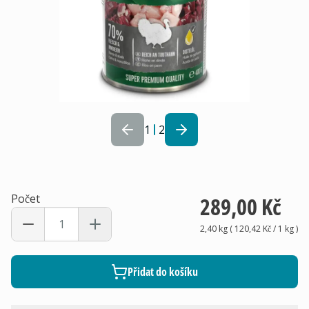
1
2
Počet
289,00 Kč
2,40 kg
(
120,42 Kč
/ 1
kg
)
Přidat do košíku