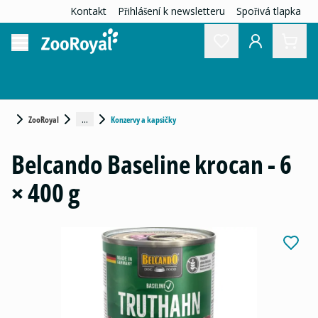
Kontakt
Přihlášení k newsletteru
Spořivá tlapka
...
ZooRoyal
Konzervy a kapsičky
Belcando Baseline krocan - 6
× 400 g