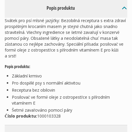
Popis produktu
Svátek pro psí mlsné jazýčky: Bezobilná receptura s extra zdraví
prospěšným krocaním masem je stejně chutná jako snadno
stravitelná. Všechny ingredience se šetrně zavařují v konzervě
pomocí páry. Obsažené látky a neodolatelná chuť masa tak
zůstanou co nejlépe zachovány. Speciální přísada: posilovač ve
formě oleje z ostropestřce s přírodním vitamínem E pro kůži
a srst!
Popis produktu:
Základní krmivo
Pro dospělé psy s normální aktivitou
Receptura bez obilovin
Posilovač ve formě oleje z ostropestřce s přírodním
vitamínem E
Šetrně zavařováno pomocí páry
Číslo produktu:
1000103328