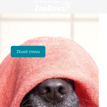
Technický problém
Došlo k technické chybě – již pracujeme na opravě.
Zkuste to prosím znovu později.
Zkusit znovu