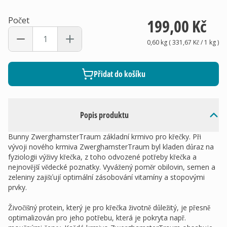
Počet
199,00 Kč
0,60 kg
(
331,67 Kč
/ 1
kg
)
Přidat do košíku
Popis produktu
Bunny ZwerghamsterTraum základní krmivo pro křečky. Při
vývoji nového krmiva ZwerghamsterTraum byl kladen důraz na
fyziologii výživy křečka, z toho odvozené potřeby křečka a
nejnovější vědecké poznatky. Vyvážený poměr obilovin, semen a
zeleniny zajišťují optimální zásobování vitamíny a stopovými
prvky.
Živočišný protein, který je pro křečka životně důležitý, je přesně
optimalizován pro jeho potřebu, která je pokryta např.