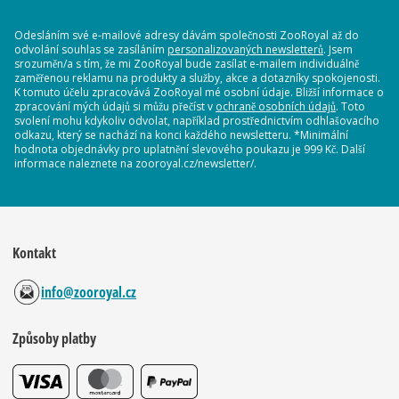
Odesláním své e-mailové adresy dávám společnosti ZooRoyal až do
odvolání souhlas se zasíláním
personalizovaných newsletterů
. Jsem
srozuměn/a s tím, že mi ZooRoyal bude zasílat e-mailem individuálně
zaměřenou reklamu na produkty a služby, akce a dotazníky spokojenosti.
K tomuto účelu zpracovává ZooRoyal mé osobní údaje. Bližší informace o
zpracování mých údajů si můžu přečíst v
ochraně osobních údajů
. Toto
svolení mohu kdykoliv odvolat, například prostřednictvím odhlašovacího
odkazu, který se nachází na konci každého newsletteru. *Minimální
hodnota objednávky pro uplatnění slevového poukazu je 999 Kč. Další
informace naleznete na zooroyal.cz/newsletter/.
Kontakt
info@zooroyal.cz
Způsoby platby