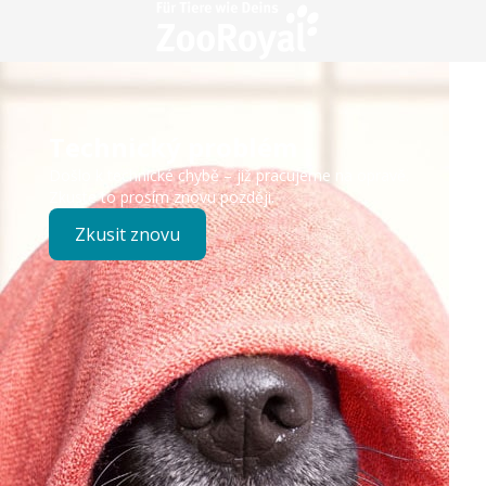
Technický problém
Došlo k technické chybě – již pracujeme na opravě.
Zkuste to prosím znovu později.
Zkusit znovu