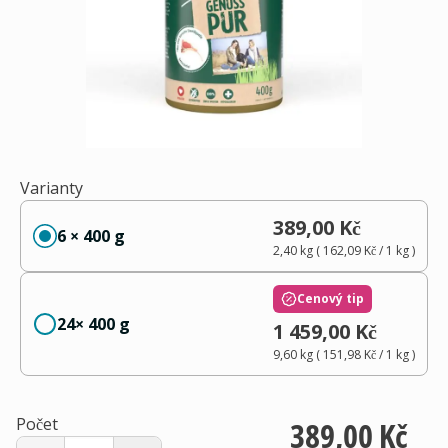
Varianty
389,00 Kč
6 × 400 g
2,40 kg
(
162,09 Kč
/ 1
kg
)
Cenový tip
24× 400 g
1 459,00 Kč
9,60 kg
(
151,98 Kč
/ 1
kg
)
Počet
389,00 Kč