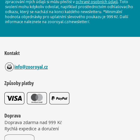
zpracování mých údajů si můžu přečíst v
ochraně osobních údajů
. Toto
svolení mohu kdykoliv odvolat, například prostřednictvím odhlašovacího
odkazu, který se nachází na konci každého newsletteru. *Minimální
hodnota objednávky pro uplatnění slevového poukazu je 999 Kč. Další
informace naleznete na zooroyal.cz/newsletter/.
Kontakt
info@zooroyal.cz
Způsoby platby
Doprava
Doprava zdarma nad 999 Kč
Rychlá expedice a doručení