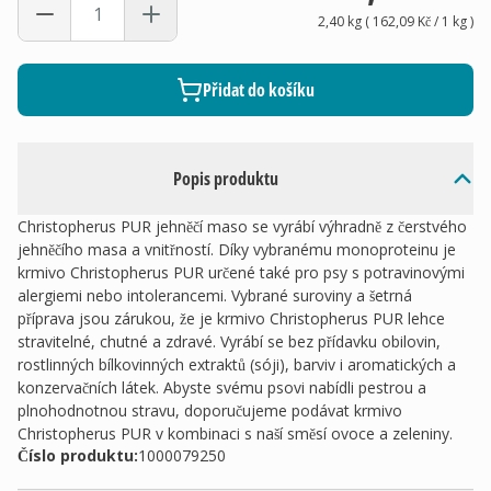
2,40 kg
(
162,09 Kč
/ 1
kg
)
Přidat do košíku
Popis produktu
Christopherus PUR jehněčí maso se vyrábí výhradně z čerstvého
jehněčího masa a vnitřností. Díky vybranému monoproteinu je
krmivo Christopherus PUR určené také pro psy s potravinovými
alergiemi nebo intolerancemi. Vybrané suroviny a šetrná
příprava jsou zárukou, že je krmivo Christopherus PUR lehce
stravitelné, chutné a zdravé. Vyrábí se bez přídavku obilovin,
rostlinných bílkovinných extraktů (sóji), barviv i aromatických a
konzervačních látek. Abyste svému psovi nabídli pestrou a
plnohodnotnou stravu, doporučujeme podávat krmivo
Christopherus PUR v kombinaci s naší směsí ovoce a zeleniny.
Číslo produktu:
1000079250