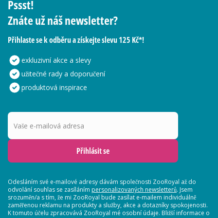
Pssst!
Znáte už náš newsletter?
Přihlaste se k odběru a získejte slevu 125 Kč*!
exkluzivní akce a slevy
užitečné rady a doporučení
produktová inspirace
Vaše e-mailová adresa
Přihlásit se
Odesláním své e-mailové adresy dávám společnosti ZooRoyal až do
odvolání souhlas se zasíláním
personalizovaných newsletterů
. Jsem
srozuměn/a s tím, že mi ZooRoyal bude zasílat e-mailem individuálně
zaměřenou reklamu na produkty a služby, akce a dotazníky spokojenosti.
K tomuto účelu zpracovává ZooRoyal mé osobní údaje. Bližší informace o