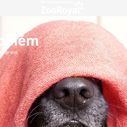
roblém
a opravě.