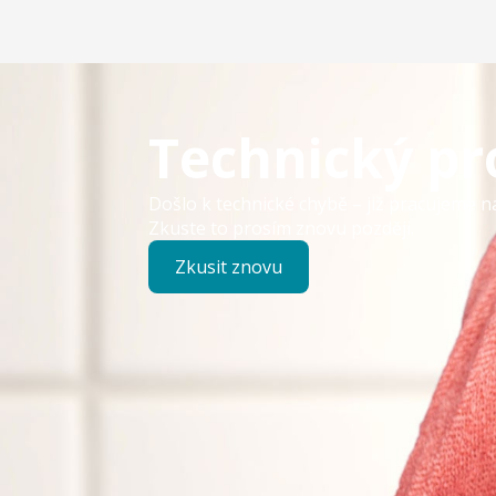
Technický p
Došlo k technické chybě – již pracujeme n
Zkuste to prosím znovu později.
Zkusit znovu