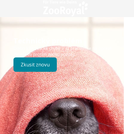
Technický problém
Došlo k technické chybě – již pracujeme na opravě.
Zkuste to prosím znovu později.
Zkusit znovu