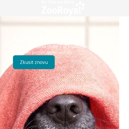
Technický problém
Došlo k technické chybě – již pracujeme na opravě.
Zkuste to prosím znovu později.
Zkusit znovu