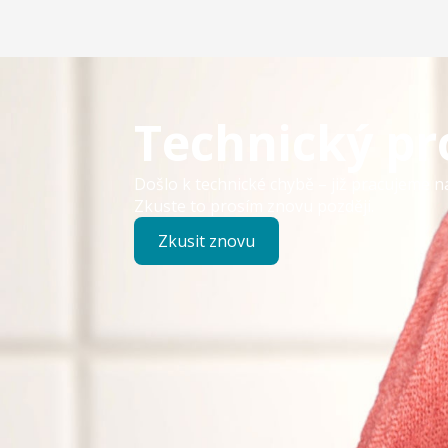
Technický p
Došlo k technické chybě – již pracujeme n
Zkuste to prosím znovu později.
Zkusit znovu