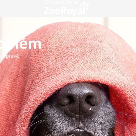
roblém
a opravě.