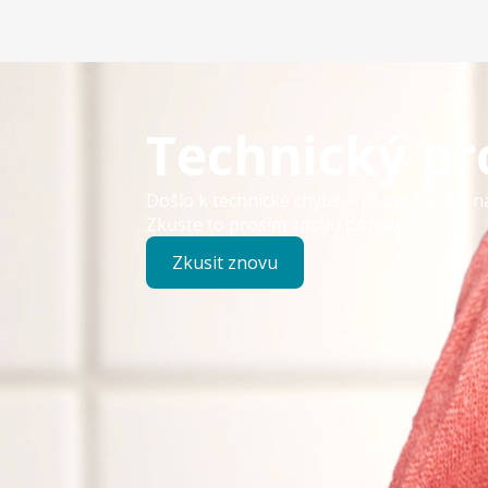
Technický p
Došlo k technické chybě – již pracujeme n
Zkuste to prosím znovu později.
Zkusit znovu