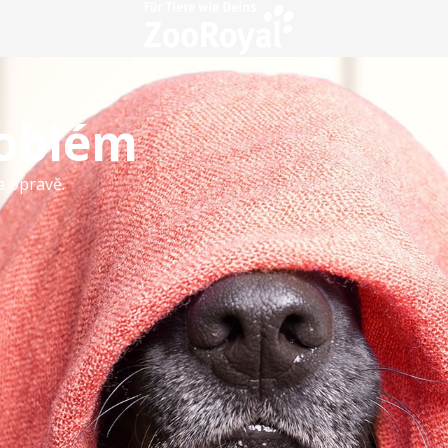
roblém
a opravě.