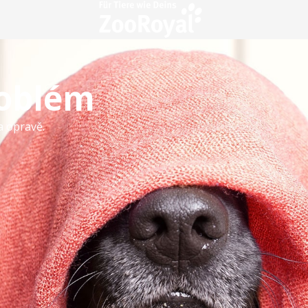
roblém
a opravě.