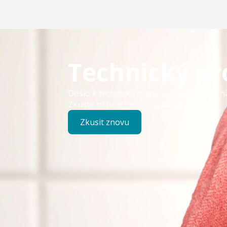
Technický p
Došlo k technické chybě – již pracujeme n
Zkuste to prosím znovu později.
Zkusit znovu