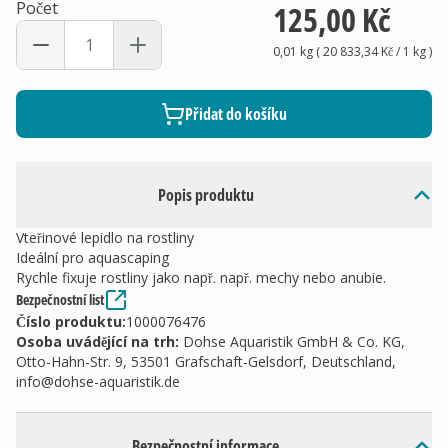
Počet
125,00 Kč
0,01 kg
(
20 833,34 Kč
/ 1
kg
)
Přidat do košíku
Popis produktu
Vteřinové lepidlo na rostliny
Ideální pro aquascaping
Rychle fixuje rostliny jako např. např. mechy nebo anubie.
Bezpečnostní list
Číslo produktu:
1000076476
Osoba uvádějící na trh
:
Dohse Aquaristik GmbH & Co. KG,
Otto-Hahn-Str. 9, 53501 Grafschaft-Gelsdorf, Deutschland,
info@dohse-aquaristik.de
Bezpečnostní informace