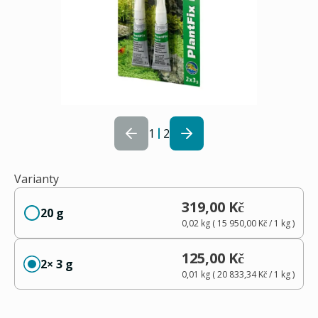
1
2
Varianty
319,00 Kč
20 g
0,02 kg
(
15 950,00 Kč
/ 1
kg
)
125,00 Kč
2× 3 g
0,01 kg
(
20 833,34 Kč
/ 1
kg
)