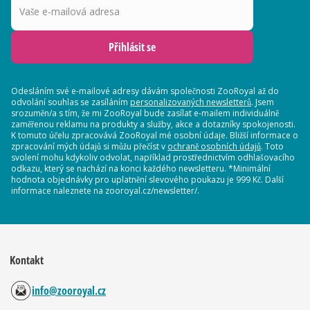
Přihlásit se
Odesláním své e-mailové adresy dávám společnosti ZooRoyal až do
odvolání souhlas se zasíláním
personalizovaných newsletterů
. Jsem
srozuměn/a s tím, že mi ZooRoyal bude zasílat e-mailem individuálně
zaměřenou reklamu na produkty a služby, akce a dotazníky spokojenosti.
K tomuto účelu zpracovává ZooRoyal mé osobní údaje. Bližší informace o
zpracování mých údajů si můžu přečíst v
ochraně osobních údajů
. Toto
svolení mohu kdykoliv odvolat, například prostřednictvím odhlašovacího
odkazu, který se nachází na konci každého newsletteru. *Minimální
hodnota objednávky pro uplatnění slevového poukazu je 999 Kč. Další
informace naleznete na zooroyal.cz/newsletter/.
Kontakt
info@zooroyal.cz