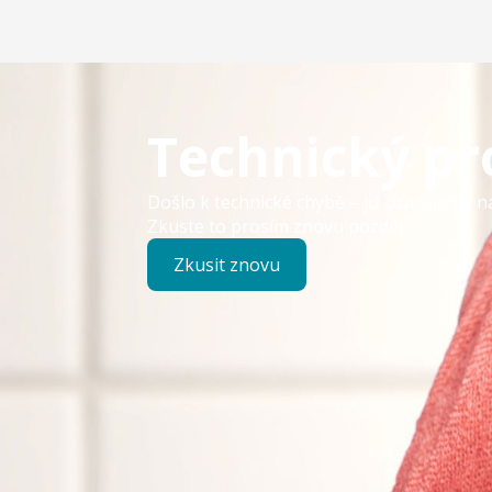
Technický p
Došlo k technické chybě – již pracujeme n
Zkuste to prosím znovu později.
Zkusit znovu