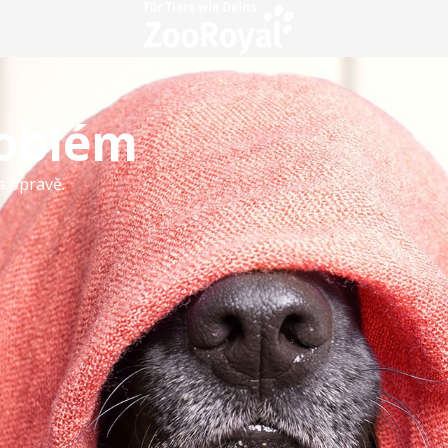
roblém
a opravě.