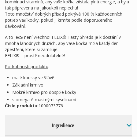
kombinací vitaminů, aby vaše kočka zůstala plná energie, a byla
tak připravena na jakoukoli neplechu!
Toto množství dobrých přísad pokrývá 100 % každodenních
potřeb vaší kočky, pokud ji krmíte podle doporučeného
dávkování.
A to ještě není všechno! FELIX® Tasty Shreds je k dostání v
mnoha lahodných druzích, aby vaše kočka měla každý den
zpestření, které si zamiluje.
FELIX® – prostě neodolatelné!
Podrobnosti produktu
:
malé kousky ve šťávě
Základní krmivo
Mokré krmivo pro dospělé kočky
s omega-6 mastnými kyselinami
Číslo produktu:
1000073776
Ingredience