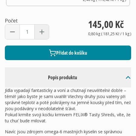
Počet
145,00 Kč
0,80 kg
(
181,25 Kč
/ 1
kg
)
Přidat do košíku
Popis produktu
Jídla vypadají fantasticky a voní a chutnají neuvěřitelně dobře –
téměř jako byste je sami uvařili! Všechny druhy jsou vařeny při
správné teplotě a poté pokrájeny na jemné kousky před tím, než
jsou podávány v neodolatelné šťávě.
Pokud krmíte svoji kočku krmivem FELIX® Tasty Shreds, víte, že
tu chuť bude milovat.
Navíc jsou zdrojem omega-6 mastných kyselin se správnou