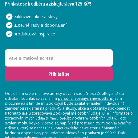
Přihlaste se k odběru a získejte slevu 125 Kč*!
exkluzivní akce a slevy
užitečné rady a doporučení
produktová inspirace
Vaše e-mailová adresa
Přihlásit se
Odesláním své e-mailové adresy dávám společnosti ZooRoyal až do
odvolání souhlas se zasíláním
personalizovaných newsletterů
. Jsem
srozuměn/a s tím, že mi ZooRoyal bude zasílat e-mailem individuálně
zaměřenou reklamu na produkty a služby, akce a dotazníky spokojenosti.
K tomuto účelu zpracovává ZooRoyal mé osobní údaje. Bližší informace o
zpracování mých údajů si můžu přečíst v
ochraně osobních údajů
. Toto
svolení mohu kdykoliv odvolat, například prostřednictvím odhlašovacího
odkazu, který se nachází na konci každého newsletteru. *Minimální
hodnota objednávky pro uplatnění slevového poukazu je 999 Kč. Další
informace naleznete na zooroyal.cz/newsletter/.