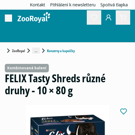
Kontakt
Přihlášení k newsletteru
Spořivá tlapka
...
ZooRoyal
Konzervy a kapsičky
Kombinovaná balení
FELIX Tasty Shreds různé
druhy - 10 × 80 g