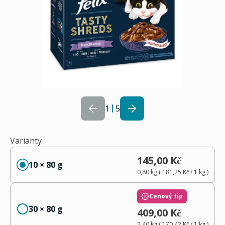
1
5
Varianty
145,00 Kč
10 × 80 g
0,80 kg
(
181,25 Kč
/ 1
kg
)
Cenový tip
30 × 80 g
409,00 Kč
2,40 kg
(
170,42 Kč
/ 1
kg
)