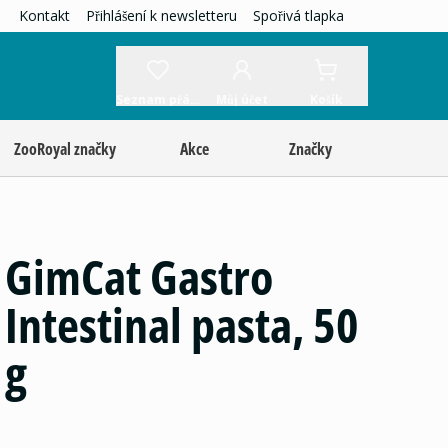
Kontakt
Přihlášení k newsletteru
Spořivá tlapka
Seznam přání
Můj účet
Košík
ZooRoyal značky
Akce
Značky
GimCat Gastro
Intestinal pasta, 50
g