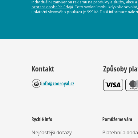
individuálně zaměřenou reklamu na produkty a služby, akce a
ochraně osobních údajů
. Toto svolení mohu kdykoliv odvolat
uplatnění slevového poukazu je 999 Kč. Další informace nalez
Kontakt
Způsoby pla
info@zooroyal.cz
Rychlé info
Pomůžeme vám
Nejčastější dotazy
Platební a dod