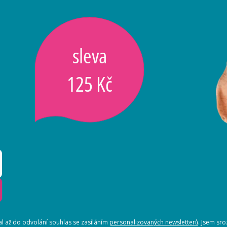
sleva
125 Kč
 až do odvolání souhlas se zasíláním
personalizovaných newsletterů
. Jsem sr