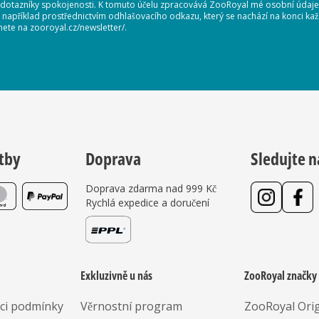
 dotazníky spokojenosti. K tomuto účelu zpracovává ZooRoyal mé osobní údaje. 
, například prostřednictvím odhlašovacího odkazu, který se nachází na konci 
nete na zooroyal.cz/newsletter/.
tby
Doprava
Sledujte n
Doprava zdarma nad 999 Kč
Rychlá expedice a doručení
Exkluzivně u nás
ZooRoyal značky
aci podmínky
Věrnostní program
ZooRoyal Orig