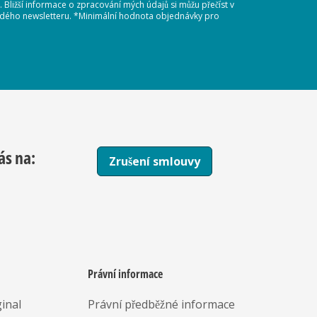
Bližší informace o zpracování mých údajů si můžu přečíst v
každého newsletteru. *Minimální hodnota objednávky pro
ás na:
Zrušení smlouvy
Právní informace
inal
Právní předběžné informace