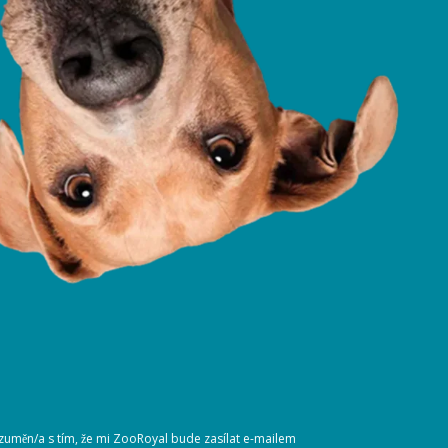
ozuměn/a s tím, že mi ZooRoyal bude zasílat e-mailem