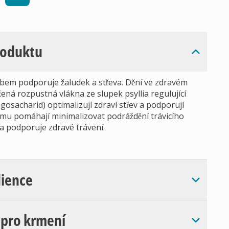
roduktu
bem podporuje žaludek a střeva. Dění ve zdravém
ená rozpustná vlákna ze slupek psyllia regulující
gosacharid) optimalizují zdraví střev a podporují
ilmu pomáhají minimalizovat podráždění trávicího
áva podporuje zdravé trávení.
dience
 pro krmení