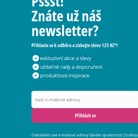
Pssst!
Znáte už náš
newsletter?
Přihlaste se k odběru a získejte slevu 125 Kč*!
exkluzivní akce a slevy
užitečné rady a doporučení
produktová inspirace
Vaše e-mailová adresa
Přihlásit se
Odesláním své e-mailové adresy dávám společnosti ZooRoyal