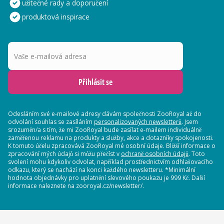
užitečné rady a doporučení
produktová inspirace
Vaše e-mailová adresa
Přihlásit se
Odesláním své e-mailové adresy dávám společnosti ZooRoyal až do
odvolání souhlas se zasíláním
personalizovaných newsletterů
. Jsem
srozuměn/a s tím, že mi ZooRoyal bude zasílat e-mailem individuálně
zaměřenou reklamu na produkty a služby, akce a dotazníky spokojenosti.
K tomuto účelu zpracovává ZooRoyal mé osobní údaje. Bližší informace o
zpracování mých údajů si můžu přečíst v
ochraně osobních údajů
. Toto
svolení mohu kdykoliv odvolat, například prostřednictvím odhlašovacího
odkazu, který se nachází na konci každého newsletteru. *Minimální
hodnota objednávky pro uplatnění slevového poukazu je 999 Kč. Další
informace naleznete na zooroyal.cz/newsletter/.