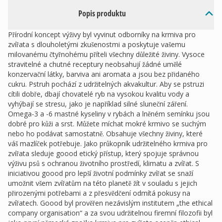
Popis produktu
Přírodní koncept výživy byl vyvinut odborníky na krmiva pro
zvířata s dlouholetými zkušenostmi a poskytuje vašemu
milovanému čtyřnohému příteli všechny důležité živiny. Vysoce
stravitelné a chutné receptury neobsahují žádné umělé
konzervační látky, barviva ani aromata a jsou bez přidaného
cukru. Pstruh pochází z udržitelných akvakultur. Aby se pstruzi
cítili dobře, dbají chovatelé ryb na vysokou kvalitu vody a
vyhýbají se stresu, jako je například silné sluneční záření.
Omega-3 a -6 mastné kyseliny v rybách a lněném semínku jsou
dobré pro kůži a srst. Můžete míchat mokré krmivo se suchým
nebo ho podávat samostatně. Obsahuje všechny živiny, které
váš mazlíček potřebuje. Jako průkopník udržitelného krmiva pro
zvířata sleduje goood etický přístup, který spojuje správnou
výživu psů s ochranou životního prostředí, klimatu a zvířat. S
iniciativou goood pro lepší životní podmínky zvířat se snaží
umožnit všem zvířatům na této planetě žít v souladu s jejich
přirozenými potřebami a z přesvědčení odmítá pokusy na
zvířatech. Goood byl prověřen nezávislým institutem „the ethical
company organisation“ a za svou udržitelnou firemní filozofii byl