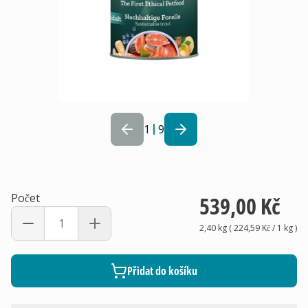
1
9
Počet
539,00 Kč
2,40 kg
(
224,59 Kč
/ 1
kg
)
Přidat do košíku