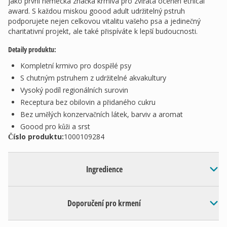
jako první německá značka krmiva pro zvířata oceněn ethical
award. S každou miskou goood adult udržitelný pstruh
podporujete nejen celkovou vitalitu vašeho psa a jedinečný
charitativní projekt, ale také přispíváte k lepší budoucnosti.
Detaily produktu:
Kompletní krmivo pro dospělé psy
S chutným pstruhem z udržitelné akvakultury
Vysoký podíl regionálních surovin
Receptura bez obilovin a přidaného cukru
Bez umělých konzervačních látek, barviv a aromat
Goood pro kůži a srst
Číslo produktu:
1000109284
Ingredience
Doporučení pro krmení