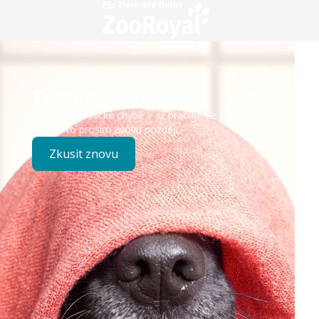
Technický problém
Došlo k technické chybě – již pracujeme na opravě.
Zkuste to prosím znovu později.
Zkusit znovu