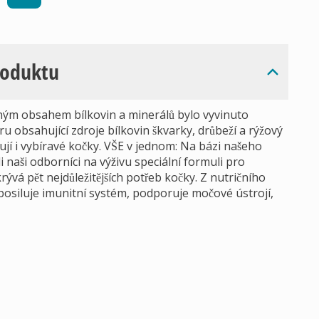
roduktu
ým obsahem bílkovin a minerálů bylo vyvinuto
 obsahující zdroje bílkovin škvarky, drůbeží a rýžový
ují i vybíravé kočky. VŠE v jednom: Na bázi našeho
naši odborníci na výživu speciální formuli pro
vá pět nejdůležitějších potřeb kočky. Z nutričního
posiluje imunitní systém, podporuje močové ústrojí,