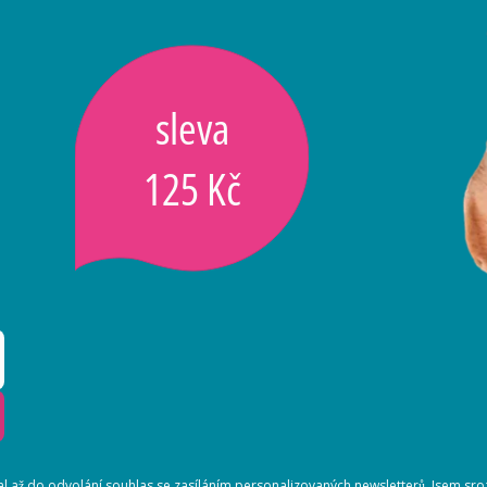
sleva
125 Kč
 až do odvolání souhlas se zasíláním
personalizovaných newsletterů
. Jsem sr