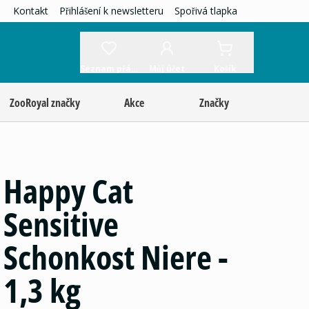
Kontakt
Přihlášení k newsletteru
Spořivá tlapka
Seznam přání
Můj účet
Košík
ZooRoyal značky
Akce
Značky
Happy Cat
Sensitive
Schonkost Niere -
1,3 kg