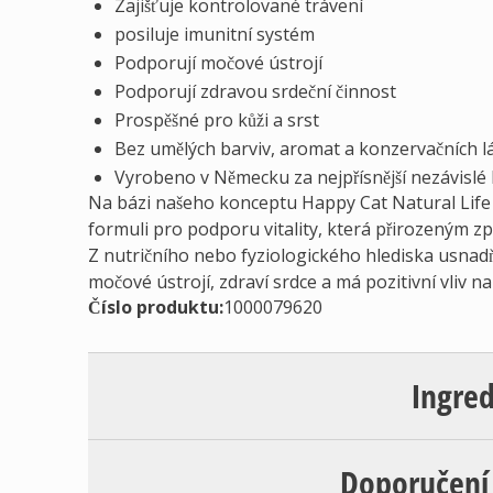
Zajišťuje kontrolované trávení
posiluje imunitní systém
Podporují močové ústrojí
Podporují zdravou srdeční činnost
Prospěšné pro kůži a srst
Bez umělých barviv, aromat a konzervačních l
Vyrobeno v Německu za nejpřísnější nezávislé 
Na bázi našeho konceptu Happy Cat Natural Life C
formuli pro podporu vitality, která přirozeným zp
Z nutričního nebo fyziologického hlediska usnadň
močové ústrojí, zdraví srdce a má pozitivní vliv na 
Číslo produktu:
1000079620
Ingre
Doporučení