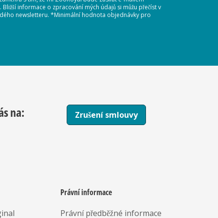
Bližší informace o zpracování mých údajů si můžu přečíst v
každého newsletteru. *Minimální hodnota objednávky pro
ás na:
Zrušení smlouvy
Právní informace
inal
Právní předběžné informace