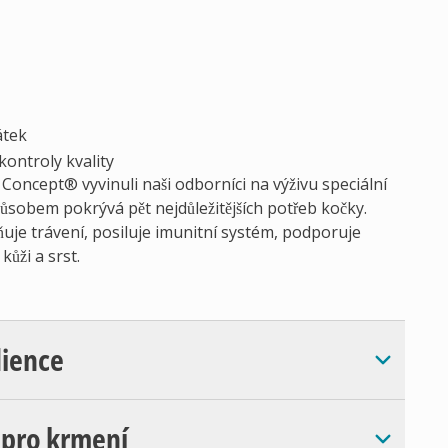
átek
kontroly kvality
oncept® vyvinuli naši odborníci na výživu speciální
ůsobem pokrývá pět nejdůležitějších potřeb kočky.
uje trávení, posiluje imunitní systém, podporuje
kůži a srst.
dience
 pro krmení