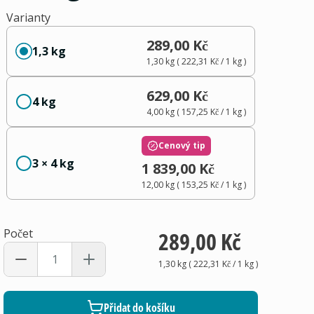
Varianty
289,00 Kč
1,3 kg
1,30 kg
(
222,31 Kč
/ 1
kg
)
629,00 Kč
4 kg
4,00 kg
(
157,25 Kč
/ 1
kg
)
Cenový tip
3 × 4 kg
1 839,00 Kč
12,00 kg
(
153,25 Kč
/ 1
kg
)
Počet
289,00 Kč
1,30 kg
(
222,31 Kč
/ 1
kg
)
Přidat do košíku