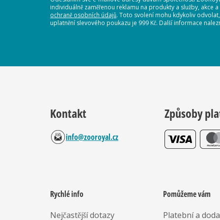
individuálně zaměřenou reklamu na produkty a služby, akce a
ochraně osobních údajů
. Toto svolení mohu kdykoliv odvolat
uplatnění slevového poukazu je 999 Kč. Další informace nalez
Kontakt
Způsoby pla
info@zooroyal.cz
Rychlé info
Pomůžeme vám
Nejčastější dotazy
Platební a dod