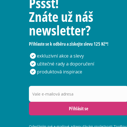
Pssst!
Znáte už náš
newsletter?
Přihlaste se k odběru a získejte slevu 125 Kč*!
exkluzivní akce a slevy
užitečné rady a doporučení
produktová inspirace
Vaše e-mailová adresa
Přihlásit se
Odesláním své e-mailové adresy dávám společnosti ZooRoyal