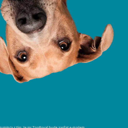
ozuměn/a s tím, že mi ZooRoyal bude zasílat e-mailem