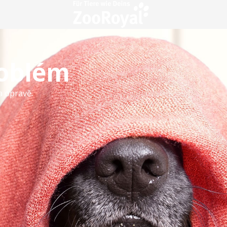
roblém
a opravě.