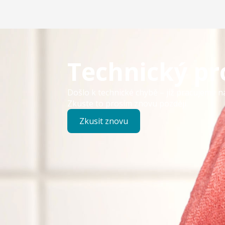
Technický p
Došlo k technické chybě – již pracujeme n
Zkuste to prosím znovu později.
Zkusit znovu