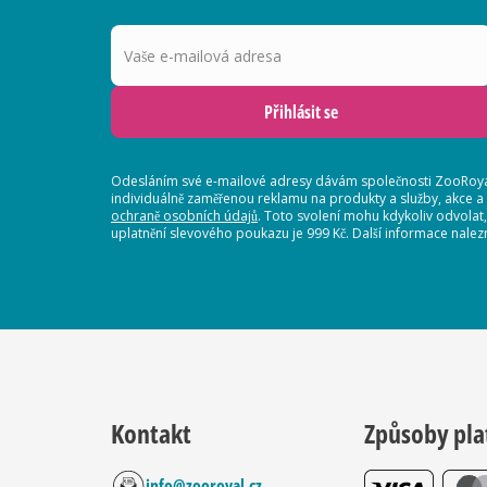
Vaše e-mailová adresa
Přihlásit se
Odesláním své e-mailové adresy dávám společnosti ZooRoyal
individuálně zaměřenou reklamu na produkty a služby, akce a
ochraně osobních údajů
. Toto svolení mohu kdykoliv odvolat
uplatnění slevového poukazu je 999 Kč. Další informace nalez
Kontakt
Způsoby pla
info@zooroyal.cz