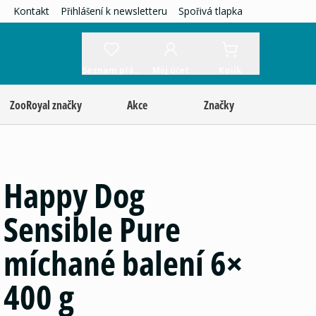
Kontakt
Přihlášení k newsletteru
Spořivá tlapka
Seznam přání
Můj účet
Košík
ZooRoyal značky
Akce
Značky
Happy Dog
Sensible Pure
míchané balení 6×
400 g