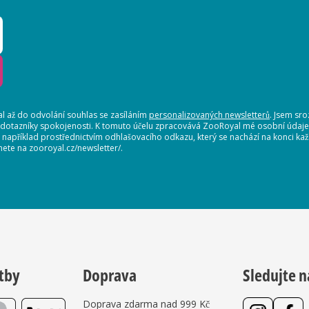
 až do odvolání souhlas se zasíláním
personalizovaných newsletterů
. Jsem sr
 dotazníky spokojenosti. K tomuto účelu zpracovává ZooRoyal mé osobní údaje. 
, například prostřednictvím odhlašovacího odkazu, který se nachází na konci 
nete na zooroyal.cz/newsletter/.
tby
Doprava
Sledujte n
Doprava zdarma nad 999 Kč