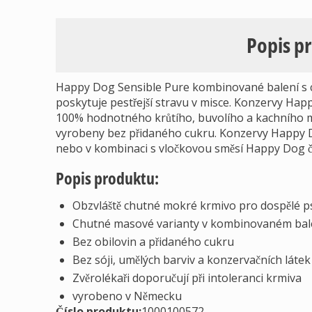
Popis p
Happy Dog Sensible Pure kombinované balení s c
poskytuje pestřejší stravu v misce. Konzervy Ha
100% hodnotného krůtího, buvolího a kachního ma
vyrobeny bez přidaného cukru. Konzervy Happy D
nebo v kombinaci s vločkovou směsí Happy Dog 
Popis produktu:
Obzvláště chutné mokré krmivo pro dospělé p
Chutné masové varianty v kombinovaném bale
Bez obilovin a přidaného cukru
Bez sóji, umělých barviv a konzervačních látek
Zvěrolékaři doporučují při intoleranci krmiva
vyrobeno v Německu
Číslo produktu:
1000100572