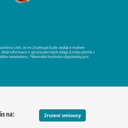
ozuměn/a s tím, že mi ZooRoyal bude zasílat e-mailem
Bližší informace o zpracování mých údajů si můžu přečíst v
každého newsletteru. *Minimální hodnota objednávky pro
ás na:
Zrušení smlouvy