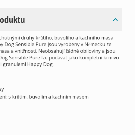
roduktu
hutnými druhy krůtího, buvolího a kachního masa
ppy Dog Sensible Pure jsou vyrobeny v Německu ze
sa a vnitřností. Neobsahují žádné obiloviny a jsou
og Sensible Pure lze podávat jako kompletní krmivo
či granulemi Happy Dog.
sy
ní: s krůtím, buvolím a kachním masem