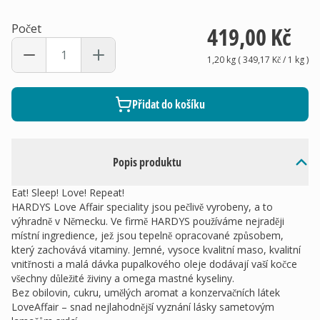
Počet
419,00 Kč
1,20 kg
(
349,17 Kč
/ 1
kg
)
Přidat do košíku
Popis produktu
Eat! Sleep! Love! Repeat!
HARDYS Love Affair speciality jsou pečlivě vyrobeny, a to
výhradně v Německu. Ve firmě HARDYS používáme nejraději
místní ingredience, jež jsou tepelně opracované způsobem,
který zachovává vitaminy. Jemné, vysoce kvalitní maso, kvalitní
vnitřnosti a malá dávka pupalkového oleje dodávají vaší kočce
všechny důležité živiny a omega mastné kyseliny.
Bez obilovin, cukru, umělých aromat a konzervačních látek
LoveAffair – snad nejlahodnější vyznání lásky sametovým