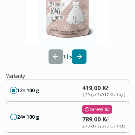
1
5
Varianty
419,00 Kč
12× 100 g
1,20 kg
(
349,17 Kč
/ 1
kg
)
Cenový tip
24× 100 g
789,00 Kč
2,40 kg
(
328,75 Kč
/ 1
kg
)