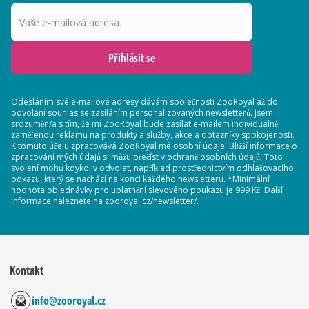
Vaše e-mailová adresa
Přihlásit se
Odesláním své e-mailové adresy dávám společnosti ZooRoyal až do
odvolání souhlas se zasíláním
personalizovaných newsletterů
. Jsem
srozuměn/a s tím, že mi ZooRoyal bude zasílat e-mailem individuálně
zaměřenou reklamu na produkty a služby, akce a dotazníky spokojenosti.
K tomuto účelu zpracovává ZooRoyal mé osobní údaje. Bližší informace o
zpracování mých údajů si můžu přečíst v
ochraně osobních údajů
. Toto
svolení mohu kdykoliv odvolat, například prostřednictvím odhlašovacího
odkazu, který se nachází na konci každého newsletteru. *Minimální
hodnota objednávky pro uplatnění slevového poukazu je 999 Kč. Další
informace naleznete na zooroyal.cz/newsletter/.
Kontakt
info@zooroyal.cz