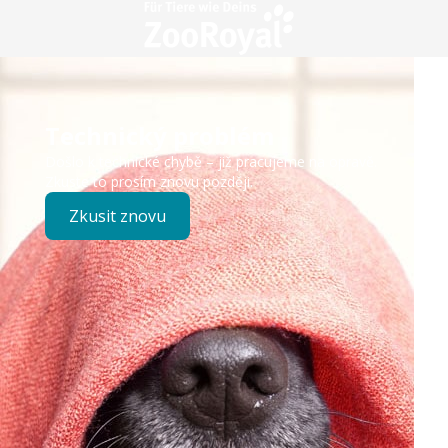
Technický problém
Došlo k technické chybě – již pracujeme na opravě.
Zkuste to prosím znovu později.
Zkusit znovu