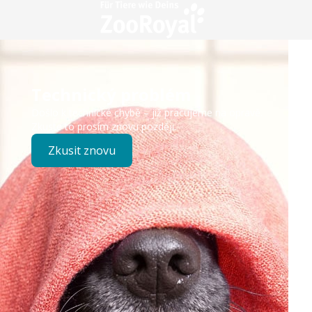
Technický problém
Došlo k technické chybě – již pracujeme na opravě.
Zkuste to prosím znovu později.
Zkusit znovu