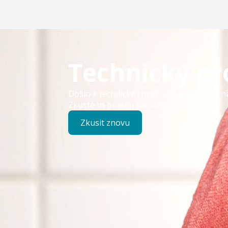
Technický p
Došlo k technické chybě – již pracujeme n
Zkuste to prosím znovu později.
Zkusit znovu