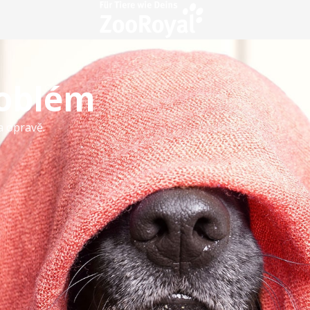
roblém
a opravě.