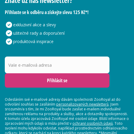
Znáte už náš newsletter?
Přihlaste se k odběru a získejte slevu 125 Kč*!
exkluzivní akce a slevy
užitečné rady a doporučení
produktová inspirace
Vaše e-mailová adresa
Přihlásit se
Odesláním své e-mailové adresy dávám společnosti ZooRoyal až do
odvolání souhlas se zasíláním
personalizovaných newsletterů
. Jsem
srozuměn/a s tím, že mi ZooRoyal bude zasílat e-mailem individuálně
zaměřenou reklamu na produkty a služby, akce a dotazníky spokojenosti.
K tomuto účelu zpracovává ZooRoyal mé osobní údaje. Bližší informace o
zpracování mých údajů si můžu přečíst v
ochraně osobních údajů
. Toto
svolení mohu kdykoliv odvolat, například prostřednictvím odhlašovacího
odkazu, který se nachází na konci každého newsletteru. *Minimální