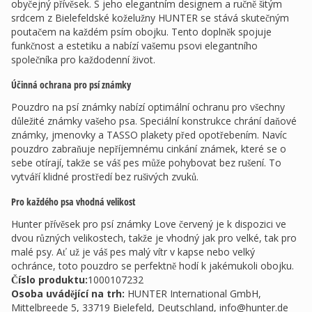
obyčejný přívěsek. S jeho elegantním designem a ručně šitým
srdcem z Bielefeldské koželužny HUNTER se stává skutečným
poutačem na každém psím obojku. Tento doplněk spojuje
funkčnost a estetiku a nabízí vašemu psovi elegantního
společníka pro každodenní život.
Účinná ochrana pro psí známky
Pouzdro na psí známky nabízí optimální ochranu pro všechny
důležité známky vašeho psa. Speciální konstrukce chrání daňové
známky, jmenovky a TASSO plakety před opotřebením. Navíc
pouzdro zabraňuje nepříjemnému cinkání známek, které se o
sebe otírají, takže se váš pes může pohybovat bez rušení. To
vytváří klidné prostředí bez rušivých zvuků.
Pro každého psa vhodná velikost
Hunter přívěsek pro psí známky Love červený je k dispozici ve
dvou různých velikostech, takže je vhodný jak pro velké, tak pro
malé psy. Ať už je váš pes malý vítr v kapse nebo velký
ochránce, toto pouzdro se perfektně hodí k jakémukoli obojku.
Číslo produktu:
1000107232
Osoba uvádějící na trh
:
HUNTER International GmbH,
Mittelbreede 5, 33719 Bielefeld, Deutschland,
info@hunter.de