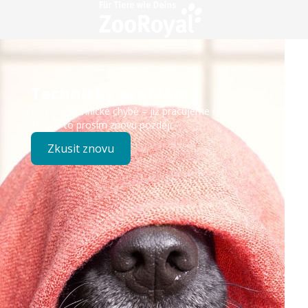
Technický problém
Došlo k technické chybě – již pracujeme na opravě.
Zkuste to prosím znovu později.
Zkusit znovu