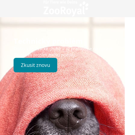
Technický problém
Došlo k technické chybě – již pracujeme na opravě.
Zkuste to prosím znovu později.
Zkusit znovu