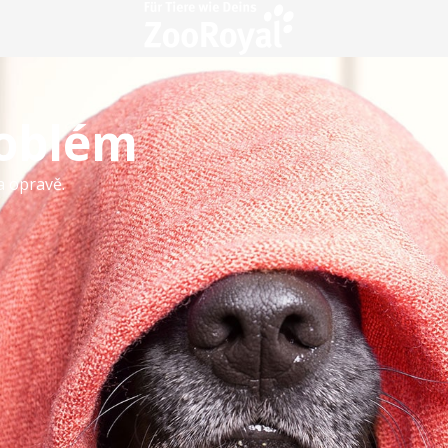
roblém
a opravě.