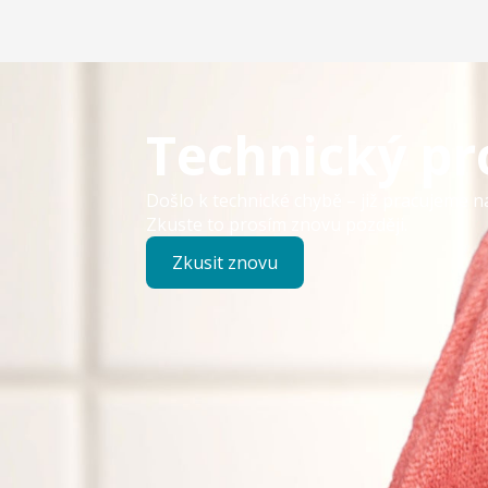
Technický p
Došlo k technické chybě – již pracujeme n
Zkuste to prosím znovu později.
Zkusit znovu