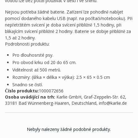
vodou lze bez potíží používat v dešti i ve sněhu.
Nejsou potřeba žádné baterie. Zařízení lze pohodlně nabíjet
pomocí dodaného kabelu USB (např. na počítači/notebooku). Při
nepřetržitém svícení je doba svícení přibližně 1,5 hodiny, při
blikajícím svícení přibližně 2 hodiny. Baterie se dobije přibližně za
1,5 až 2 hodiny.
Podrobnosti produktu:
Pro dlouhosrsté psy.
Pro obvod krku od 20 do 65 cm.
Viditelnost až 500 metrů.
Rozměry: (šířka × délka × výška): 2.5 × 65 × 0.5 cm
Snadno se čistí.
Číslo produktu:
1000072656
Osoba uvádějící na trh
:
Karlie GmbH, Graf-Zeppelin-Str. 62,
33181 Bad Wünnenberg-Haaren, Deutschland,
info@karlie.de
Nebyly nalezeny žádné podobné produkty.