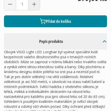
Přidat do košíku
Popis produktu
Obojek VISIO Light LED Longhair byl vyvinut speciálně kvůli
bezpečnosti vašeho dlouhosrstého psa v tmavých ročních
obdobích. Může se zapnout v režimu blikání nebo trvalého světla
a vyniká velmi silnou intenzitou světla a barvy. Díky plochému a
širokému designu dobře přiléhá na srst psa a nezmizí pod ní.
Tak je pes dobře viditelný i na větší vzdálenosti. Relativní
viditelnost je asi 500 metrů, v závislosti na stavu nabití baterií a
místních podmínkách. Svítící hadička z ohebného silikonu je
lehká, měkká a individuálním zkrácením na obvod krku
nastavitelná pro každého psa (pro obvod krku od 20 do 65 cm).
Vzhledem k použitým kvalitním materiálům je svítící obojek
robustní a odolný vůči vlivům počasí. Díky ochraně před stříkající