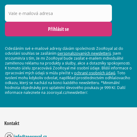
Vaše e-mailová adresa
Přihlásit se
Odesláním své e-mailové adresy dávám společnosti ZooRoyal až do
odvolání souhlas se zasíláním
personalizovaných newsletterů
. Jsem
srozuměn/a s tím, že mi ZooRoyal bude zasílat e-mailem individuálně
zaměřenou reklamu na produkty a služby, akce a dotazníky spokojenosti.
K tomuto účelu zpracovává ZooRoyal mé osobní údaje. Bližší informace o
zpracování mých údajů si můžu přečíst v
ochraně osobních údajů
. Toto
svolení mohu kdykoliv odvolat, například prostřednictvím odhlašovacího
odkazu, který se nachází na konci každého newsletteru. *Minimální
hodnota objednávky pro uplatnění slevového poukazu je 999 Kč. Další
informace naleznete na zooroyal.cz/newsletter/.
Kontakt
info@zooroyal.cz