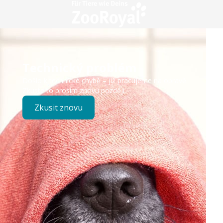
Technický problém
Došlo k technické chybě – již pracujeme na opravě.
Zkuste to prosím znovu později.
Zkusit znovu