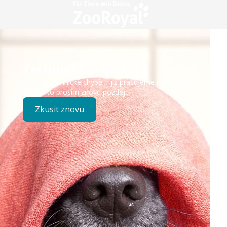
Technický problém
Došlo k technické chybě – již pracujeme na opravě.
Zkuste to prosím znovu později.
Zkusit znovu