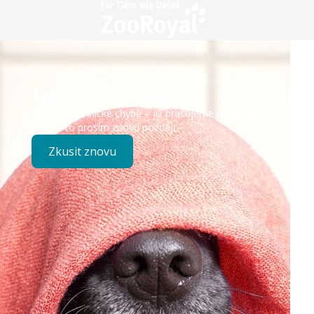
Technický problém
Došlo k technické chybě – již pracujeme na opravě.
Zkuste to prosím znovu později.
Zkusit znovu