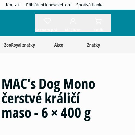
Kontakt
Přihlášení k newsletteru
Spořivá tlapka
Seznam přání
Můj účet
Košík
ZooRoyal značky
Akce
Značky
MAC's Dog Mono
čerstvé králičí
maso - 6 × 400 g