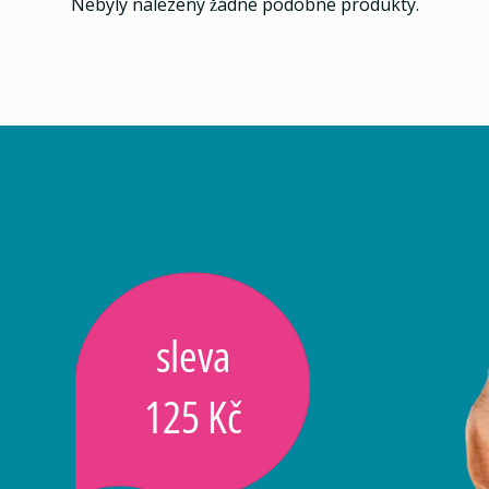
Nebyly nalezeny žádné podobné produkty.
sleva
125 Kč