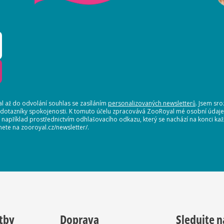
 až do odvolání souhlas se zasíláním
personalizovaných newsletterů
. Jsem sr
 dotazníky spokojenosti. K tomuto účelu zpracovává ZooRoyal mé osobní údaje. 
, například prostřednictvím odhlašovacího odkazu, který se nachází na konci 
nete na zooroyal.cz/newsletter/.
tby
Doprava
Sledujte n