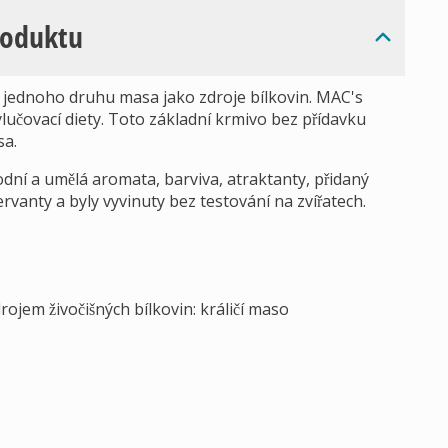
roduktu
jednoho druhu masa jako zdroje bílkovin. MAC's
ylučovací diety. Toto základní krmivo bez přídavku
sa.
dní a umělá aromata, barviva, atraktanty, přidaný
vanty a byly vyvinuty bez testování na zvířatech.
rojem živočišných bílkovin: králičí maso