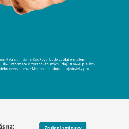
ozuměn/a s tím, že mi ZooRoyal bude zasílat e-mailem
Bližší informace o zpracování mých údajů si můžu přečíst v
každého newsletteru. *Minimální hodnota objednávky pro
ás na:
Zrušení smlouvy