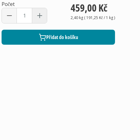
Počet
459,00 Kč
2,40 kg
(
191,25 Kč
/ 1
kg
)
Přidat do košíku