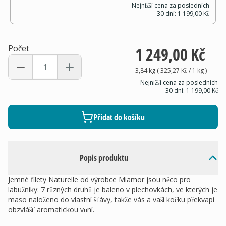
Nejnižší cena za posledních
30 dní:
1 199,00 Kč
Počet
1 249,00 Kč
3,84 kg
(
325,27 Kč
/ 1
kg
)
Nejnižší cena za posledních
30 dní:
1 199,00 Kč
Přidat do košíku
Popis produktu
Jemné filety Naturelle od výrobce Miamor jsou něco pro
labužníky: 7 různých druhů je baleno v plechovkách, ve kterých je
maso naloženo do vlastní šťávy, takže vás a vaši kočku překvapí
obzvlášť aromatickou vůní.