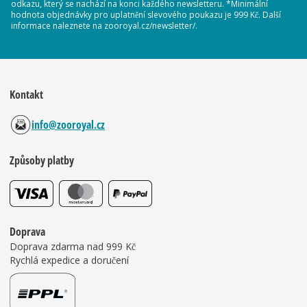
odkazu, který se nachází na konci každého newsletteru. *Minimální
hodnota objednávky pro uplatnění slevového poukazu je 999 Kč. Další
informace naleznete na zooroyal.cz/newsletter/.
Kontakt
info@zooroyal.cz
Způsoby platby
Doprava
Doprava zdarma nad 999 Kč
Rychlá expedice a doručení