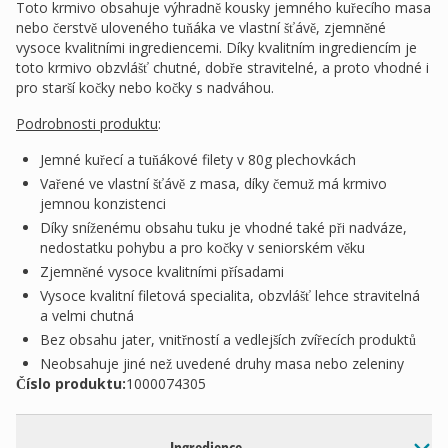
Toto krmivo obsahuje výhradně kousky jemného kuřecího masa
nebo čerstvě uloveného tuňáka ve vlastní šťávě, zjemněné
vysoce kvalitními ingrediencemi. Díky kvalitním ingrediencím je
toto krmivo obzvlášť chutné, dobře stravitelné, a proto vhodné i
pro starší kočky nebo kočky s nadváhou.
Podrobnosti produktu
:
Jemné kuřecí a tuňákové filety v 80g plechovkách
Vařené ve vlastní šťávě z masa, díky čemuž má krmivo
jemnou konzistenci
Díky sníženému obsahu tuku je vhodné také při nadváze,
nedostatku pohybu a pro kočky v seniorském věku
Zjemněné vysoce kvalitními přísadami
Vysoce kvalitní filetová specialita, obzvlášť lehce stravitelná
a velmi chutná
Bez obsahu jater, vnitřností a vedlejších zvířecích produktů
Neobsahuje jiné než uvedené druhy masa nebo zeleniny
Číslo produktu:
1000074305