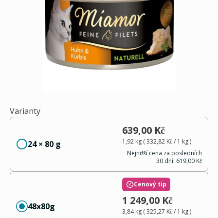
Varianty
639,00 Kč
1,92 kg
(
332,82 Kč
/ 1
kg
)
24 × 80 g
Nejnižší cena za posledních
30 dní:
619,00 Kč
Cenový tip
1 249,00 Kč
48x80g
3,84 kg
(
325,27 Kč
/ 1
kg
)