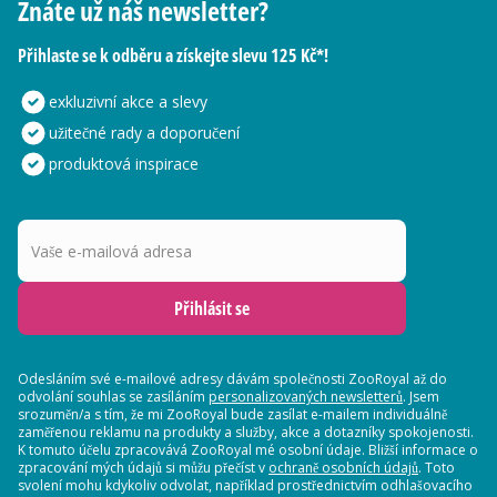
Znáte už náš newsletter?
Přihlaste se k odběru a získejte slevu 125 Kč*!
exkluzivní akce a slevy
užitečné rady a doporučení
produktová inspirace
Vaše e-mailová adresa
Přihlásit se
Odesláním své e-mailové adresy dávám společnosti ZooRoyal až do
odvolání souhlas se zasíláním
personalizovaných newsletterů
. Jsem
srozuměn/a s tím, že mi ZooRoyal bude zasílat e-mailem individuálně
zaměřenou reklamu na produkty a služby, akce a dotazníky spokojenosti.
K tomuto účelu zpracovává ZooRoyal mé osobní údaje. Bližší informace o
zpracování mých údajů si můžu přečíst v
ochraně osobních údajů
. Toto
svolení mohu kdykoliv odvolat, například prostřednictvím odhlašovacího