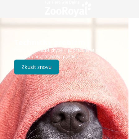
Technický problém
Došlo k technické chybě – již pracujeme na opravě.
Zkuste to prosím znovu později.
Zkusit znovu