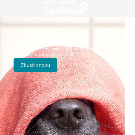
Technický problém
Došlo k technické chybě – již pracujeme na opravě.
Zkuste to prosím znovu později.
Zkusit znovu