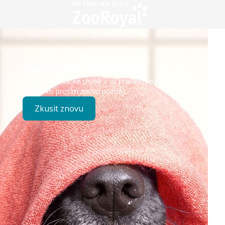
Technický problém
Došlo k technické chybě – již pracujeme na opravě.
Zkuste to prosím znovu později.
Zkusit znovu