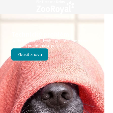
Technický problém
Došlo k technické chybě – již pracujeme na opravě.
Zkuste to prosím znovu později.
Zkusit znovu