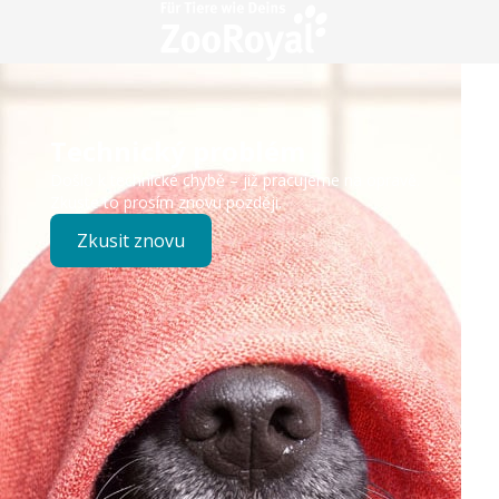
Technický problém
Došlo k technické chybě – již pracujeme na opravě.
Zkuste to prosím znovu později.
Zkusit znovu