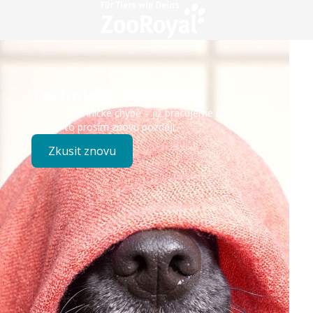
Technický problém
Došlo k technické chybě – již pracujeme na opravě.
Zkuste to prosím znovu později.
Zkusit znovu