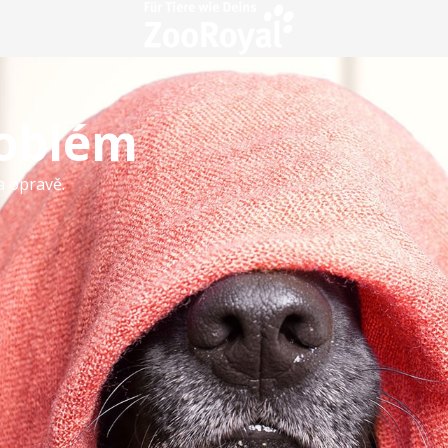
roblém
a opravě.