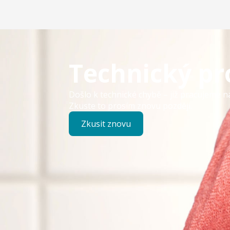
Technický p
Došlo k technické chybě – již pracujeme n
Zkuste to prosím znovu později.
Zkusit znovu