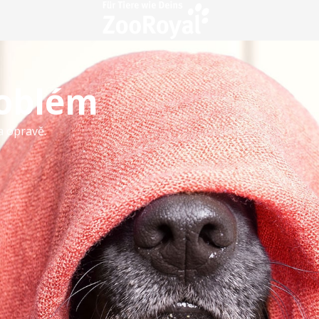
roblém
a opravě.