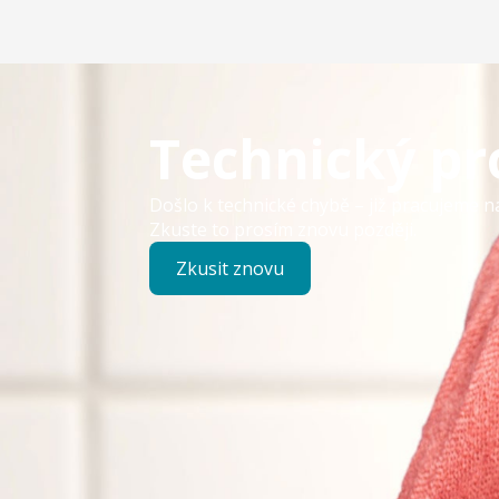
Technický p
Došlo k technické chybě – již pracujeme n
Zkuste to prosím znovu později.
Zkusit znovu