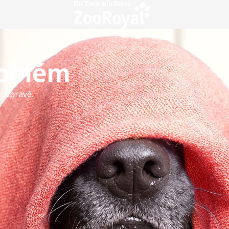
roblém
a opravě.