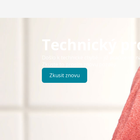
Technický p
Došlo k technické chybě – již pracujeme n
Zkuste to prosím znovu později.
Zkusit znovu